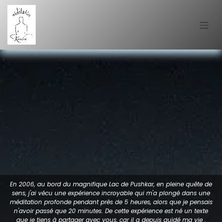
Se rendre au contenu
En 2006, au bord du magnifique Lac de Pushkar, en pleine quête de
sens, j'ai vécu une expérience incroyable qui m'a plongé dans une
méditation profonde pendant près de 5 heures, alors que je pensais
n'avoir passé que 20 minutes. De cette expérience est né un texte
que je tiens à partager avec vous, car il a depuis guidé ma vie .