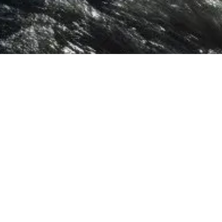
Des questions?
Envoyez-moi un MESSAGE
CONTACTEZ MOI ICI
Copyright ©Kendra
Généré par
- Créer un
site web gratuit