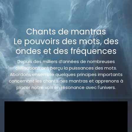
Chants de mantras
Le pouvoirs des mots, des
ondes et des fréquences
Depuis des milliers d’années de nombreuses
civilisations ont perçu la puissances des mots.
Abordons ensemble quelques principes importants
concernant les chants des mantras et apprenons à
placer notre voix en résonance avec l'univers.